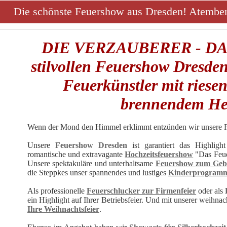
Die schönste Feuershow aus Dresden! Atembe
DIE VERZAUBERER - DAS
stilvollen Feuershow Dresden
Feuerkünstler mit ries
brennendem He
Wenn der Mond den Himmel erklimmt entzünden wir unsere F
Unsere
Feuershow Dresden
ist garantiert das Highligh
romantische und extravagante
Hochzeitsfeuershow
"Das Feue
Unsere spektakuläre und unterhaltsame
Feuershow zum Geb
die Steppkes unser spannendes und lustiges
Kinderprogram
Als professionelle
Feuerschlucker zur Firmenfeier
oder als
ein Highlight auf Ihrer Betriebsfeier. Und mit unserer weihna
Ihre Weihnachtsfeier
.