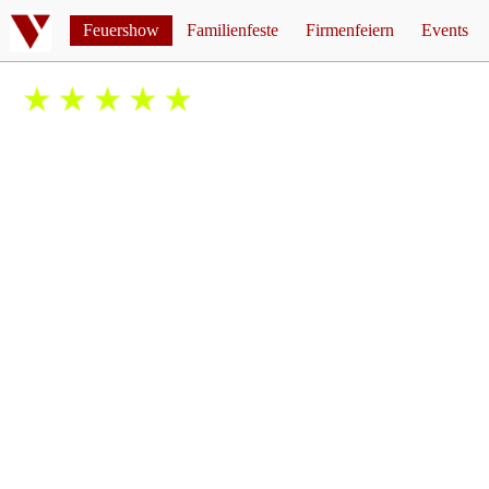
Feuershow
Familienfeste
Firmenfeiern
Events
Feuershow Hochzeit
Feuershow Firmenfeier
Mottopar
Feuershow Geburtstag
Feuershow Weihnachtsfei
Corona 
5/5
basierend auf
über 187
Bewertungen
Feuershow für Kinder
Einkau
Feuershow Jugendweihe
Walpurg
Feuershow Silberhochzeit
Feuershow Goldene Hochzeit