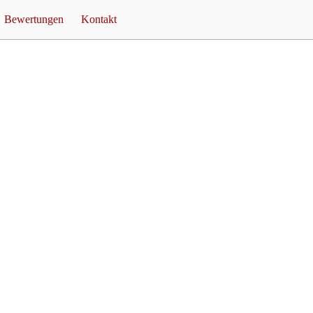
Bewertungen
Kontakt
ty Ideen
Rezensionen
Unverbindliche Anfrage
er
Feuershow
Termine
Feuershow Preise
fsNACHT
Referenzen
Feuershow Blog
is FeuerTEUFEL
Impressum
Links
Datenschutz