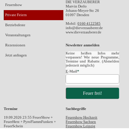
DIE VERZAUBERER
Feuershow
Marvin Derlo
Johann-Meyer-Str. 26
Private Feiern
01097 Dresden
Mobil:
0160 4122585
Betriebsfeste
ed.rerebuazreveid@ofni
www.dieverzauberer.de
Veranstaltungen
Rezensionen
Newsletter anmelden
Keine heißen Infos mehr
Jetzt anfragen
verpassen! Wie neue Programme,
Termine und Rabatte. (Abmelden
jederzeit möglich)
E
-Mail
*
Termine
Suchbegriffe
19.09.2026 23:55 FeuerShow +
Feuershow Hochzeit
FeuerHerz + PyroFlammFunken +
Feuershow Sachsen
FeuerSchein
Feuershow Leipzig