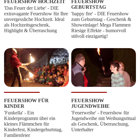
FEUERSHOW HOCHZEIT
FEUERSHOW
GEBURTSTAG
'Das Feuer der Liebe' - DIE
extravagante Feuershow für Ihre
'happy fire' - DIE Feuershow
unvergessliche Hochzeit. Ideal
zum Geburtstag - Geschenk &
als Hochzeitsgeschenk,
Showeinlage! Mega Flammen
Highlight & Überraschung
Riesige Effekte - humorvoll
stilvoll einzigartig!
FEUERSHOW FÜR
FEUERSHOW
KINDER
JUGENDWEIHE
'Funkella' - Ein
'Feuerweihe' - Feuershow für
Kinderprogramm über ein
Jugendweihe mit Weihungsritual
kleines Flämmchen für
als Geschenk, Überraschung,
Kinderfest, Kindergeburtstag,
Unterhalter
Familienfeier