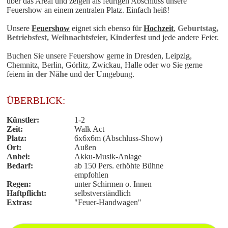
über das Areal und zeigen als feurigen Abschluss unsere
Feuershow an einem zentralen Platz. Einfach heiß!
Unsere
Feuershow
eignet sich ebenso für
Hochzeit
,
Geburtstag,
Betriebsfest, Weihnachtsfeier, Kinderfest
und jede andere Feier.
Buchen Sie unsere
Feuershow
gerne in Dresden, Leipzig,
Chemnitz, Berlin, Görlitz, Zwickau, Halle oder wo Sie gerne
feiern
in der Nähe
und der Umgebung.
ÜBERBLICK:
Künstler:
1-2
Zeit:
Walk Act
Platz:
6x6x6m (Abschluss-Show)
Ort:
Außen
Anbei:
Akku-Musik-Anlage
Bedarf:
ab 150 Pers. erhöhte Bühne
empfohlen
Regen:
unter Schirmen o. Innen
Haftpflicht:
selbstverständlich
Extras:
"Feuer-Handwagen"