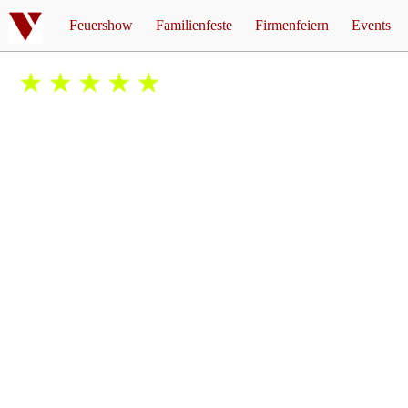
Feuershow
Familienfeste
Firmenfeiern
Events
Feuershow Hochzeit
Feuershow Firmenfeier
Mottopar
Feuershow Geburtstag
Feuershow Weihnachtsfei
Corona 
5/5
basierend auf
über 187
Bewertungen
Feuershow für Kinder
Einkau
Feuershow Jugendweihe
Walpurg
Feuershow Silberhochzeit
Feuershow Goldene Hochzeit