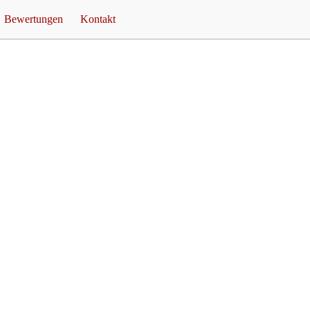
Bewertungen
Kontakt
ty Ideen
Rezensionen
Unverbindliche Anfrage
er
Feuershow
Termine
Feuershow Preise
fsNACHT
Referenzen
Feuershow Blog
is FeuerTEUFEL
Impressum
Links
Datenschutz