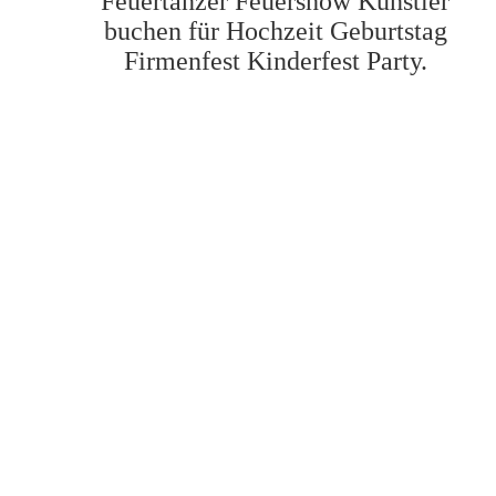
Feuertänzer Feuershow Künstler
buchen für Hochzeit Geburtstag
Firmenfest Kinderfest Party.
10 Bilder sagen mehr als
Feuerspucker Chemnitz Riesen-Flammen in der Dunkelheit
Haaaaaammer Feuereffekte bis zu 8 Meter
Haaaaaammer
hohen Flammen
hohen Fla
DER Verzauberer - Feuerspucker Chemnitz - DAS ORIGI
Atemberaubende Feuershow für Veranstaltungen in Chemnit