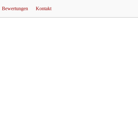
Bewertungen
Kontakt
ty Ideen
Rezensionen
Unverbindliche Anfrage
er
Feuershow
Termine
Feuershow Preise
fsNACHT
Referenzen
Feuershow Blog
is FeuerTEUFEL
Impressum
Links
Datenschutz