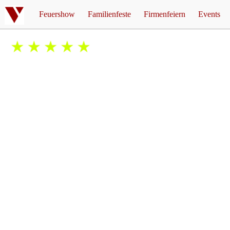
Feuershow
Familienfeste
Firmenfeiern
Events
Feuershow Hochzeit
Feuershow Firmenfeier
Mottopar
Feuershow Geburtstag
Feuershow Weihnachtsfei
Corona 
5/5
basierend auf
über 187
Bewertungen
Feuershow für Kinder
Einkau
Feuershow Jugendweihe
Walpurg
Feuershow Silberhochzeit
Feuershow Goldene Hochzeit