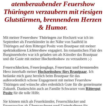
atemberaubender Feuershow
Thüringen verzaubern mit riesigen
Glutstürmen, brennendem Herzen
& Humor.
Mit meiner
Feuershow Thüringen
zur Hochzeit war ich im
September als Feuerkünstler in der Nähe von Saalfeld in
Thüringen auf dem Rittergut Positz vom Brautpaar mit meiner
spektakulären Lichtershow
engagiert. Im romantischen Flair des
Burginnenhofes war ich geladen um als Künstler das Brautpaar
und die Gaste mit meiner
Hochzeitsshow
zu verzaubern ;-)
Feuerschlucken, Feuerjonglage, Feuertanz und brennendes
Herz
innerhalb meiner
Hochzeitsshow fürs Brautpaar
. Ich
bedanke mich ganz herzlich beim Brautpaar für das
außerordentlich schone Engagement mit meiner Feuershow
Thüringen und wünsche alles erdenklich Gute für die gemeinsame
Zukunft. Dankeschön auch an Familie Schwarzer vom
Rittergut
Positz
für die tolle Hilfe.
Sie können mich als Feuerkünstler, Feuerschlucker und
Feuerspucker als
Überraschung und Unterhaltung
für