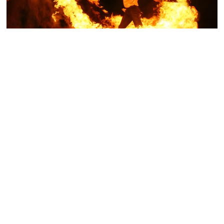
Feuershow Dresden - Für Hochzeit Geburtstag Firmenfeier
Feuerschlucker Dresden - Feuereffekte in der Dunkelheit