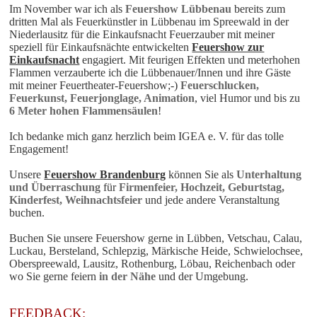
Im November war ich als
Feuershow Lübbenau
bereits zum
dritten Mal als Feuerkünstler in Lübbenau im Spreewald in der
Niederlausitz für die Einkaufsnacht Feuerzauber mit meiner
speziell für Einkaufsnächte entwickelten
Feuershow zur
Einkaufsnacht
engagiert. Mit feurigen Effekten und meterhohen
Flammen verzauberte ich die Lübbenauer/Innen und ihre Gäste
mit meiner Feuertheater-Feuershow;-)
Feuerschlucken,
Feuerkunst, Feuerjonglage, Animation
, viel Humor und bis zu
6 Meter hohen Flammensäulen
!
Ich bedanke mich ganz herzlich beim IGEA e. V. für das tolle
Engagement!
Unsere
Feuershow Brandenburg
können Sie als
Unterhaltung
und Überraschung
für
Firmenfeier, Hochzeit, Geburtstag,
Kinderfest, Weihnachtsfeier
und jede andere Veranstaltung
buchen.
Buchen Sie unsere
Feuershow
gerne in Lübben, Vetschau, Calau,
Luckau, Bersteland, Schlepzig, Märkische Heide, Schwielochsee,
Oberspreewald, Lausitz, Rothenburg, Löbau, Reichenbach oder
wo Sie gerne feiern
in der Nähe
und der Umgebung.
FEEDBACK: