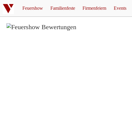
Feuershow
Familienfeste
Firmenfeiern
Events
Feuershow Hochzeit
Feuershow Firmenfeier
Mottopar
Feuershow Geburtstag
Feuershow Weihnachtsfei
Corona 
5/5
basierend auf
über 187
Bewertungen
Feuershow für Kinder
Einkau
Feuershow Jugendweihe
Walpurg
Feuershow Silberhochzeit
Feuershow Goldene Hochzeit