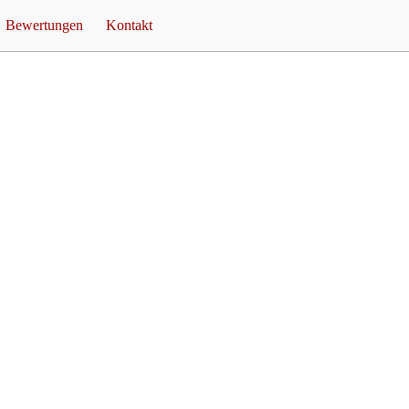
Bewertungen
Kontakt
ty Ideen
Rezensionen
Unverbindliche Anfrage
er
Feuershow
Termine
Feuershow Preise
fsNACHT
Referenzen
Feuershow Blog
is FeuerTEUFEL
Impressum
Links
Datenschutz