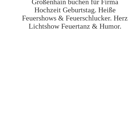
Großenhain buchen für Firma
Hochzeit Geburtstag. Heiße
Feuershows & Feuerschlucker. Herz
Lichtshow Feuertanz & Humor.
6 Bilder sagen mehr als 
Feuerschlucker mit Leuchtshow in Großenhain
Feuershow Großenhain als Showeinlage
Feuerkünstler malt riesige Feuerschweife
3 Bewertungen von Kunde