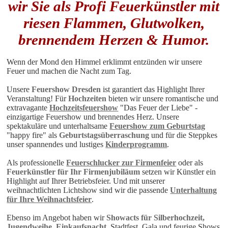
wir Sie als Profi Feuerkünstler mit
riesen Flammen, Glutwolken,
brennendem Herzen & Humor.
Wenn der Mond den Himmel erklimmt entzünden wir unsere
Feuer und machen die Nacht zum Tag.
Unsere
Feuershow Dresden
ist garantiert das Highlight Ihrer
Veranstaltung! Für
Hochzeiten
bieten wir unsere romantische und
extravagante
Hochzeitsfeuershow
"Das Feuer der Liebe" -
einzigartige Feuershow und brennendes Herz. Unsere
spektakuläre und unterhaltsame
Feuershow zum Geburtstag
"happy fire" als
Geburtstagsüberraschung
und für die Steppkes
unser spannendes und lustiges
Kinderprogramm
.
Als professionelle
Feuerschlucker zur Firmenfeier
oder als
Feuerkünstler für Ihr Firmenjubiläum
setzen wir Künstler ein
Highlight auf Ihrer Betriebsfeier. Und mit unserer
weihnachtlichten Lichtshow sind wir die passende
Unterhaltung
für Ihre Weihnachtsfeier
.
Ebenso im Angebot haben wir
Showacts für Silberhochzeit,
Jugendweihe, Einkaufsnacht
, Stadtfest, Gala und feurige Shows