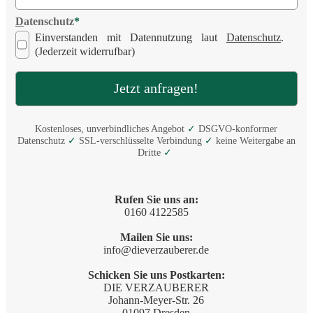
D
atenschutz
*
Einverstanden mit Datennutzung laut
Datenschutz
.
(Jederzeit widerrufbar)
Kostenloses, unverbindliches Angebot
✓
DSGVO-konformer
Datenschutz
✓
SSL-verschlüsselte Verbindung
✓
keine Weitergabe an
Dritte
✓
Rufen Sie uns an:
0160 4122585
Mailen Sie uns:
ed.rerebuazreveid@ofni
Schicken Sie uns Postkarten:
DIE VERZAUBERER
Johann-Meyer-Str. 26
01097 Dresden