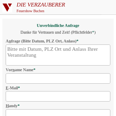
DIE VERZAUBERER
Feuershow Buchen
Unverbindliche Anfrage
Danke für Vertrauen und Zeit! (Pflichtfelder
*
)
A
n
frage (Bitte Datum, PLZ Ort, Anlass)
*
Vor
n
ame Name
*
E
-Mail
*
H
andy
*